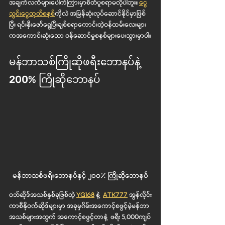
အချက်လက်များပေါက်ကြားမှာစိတ်ပူစရာမလိုပါဘူး။ 
ငွေ
သွင်းငွေထုတ်စနစ်
ကိုလဲ အမြန်ဆုံးလုပ်ဆောင်နိုင်မှာဖြစ်
ပြီး ရင်းနှီးဖော်ရွေပြီးချစ်စရာကောင်းတဲ့၀န်ထမ်းလေးများ
ကအကောင်းဆုံးသော ၀န်ဆောင်မှုစနစ်များပေးသွားမှာပါ။
မန်ဘာသစ်ကြိုဆိုဖရီးဘောနပ်နဲ့ 
200% ကြိုဆိုဘောနပ်
မန်ဘာသစ်ဖရီးဘောနပ်နှင့် ၂၀၀% ကြိုဆိုဘောနပ်
၀ဘ်ဆိုဒ်အသစ်နှစ်ခုဖြစ်တဲ့ 
YG168
 နဲ့  
ATK777
 အွန်လိုင်း
ကာစီနို၀က်ဆိုဒ်များမှာ အခုမှဂိမ်းအကောင့်စဖွင့်မဲ့မန်ဘာ
အသစ်များအတွက် အကောင့်စဖွင့်တာနဲ့  ဖရီး 5,000ကျပ်