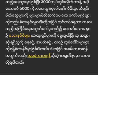
ထည့်ပေးသွားမှာဖြစ်ပြီး 3000ကျပ်သွင်းလိုက်တာနဲ့ အပို
ဘောနပ် 6000 ကိုလဲပေးသွားမှာပါနော်။ မိမိသူငယ်ချင်း 
မိတ်ဆွေများကို များများမိတ်ဆက်ပေးလေ ကော်မရှင်များ
ကိုလည်း ခံစားခွင့်ရမှာပါ။ထို့အပြင် သင်တစ်နေ့တာ ကစား
သည့်အကြိမ်ရေအတွက်ပေါ် မှုတည်၍ ပေးအပ်သောနေ့စ
ဥ် 
ဘောနပ်စ်မျ
ား ၊ကံထူးရှင်များကို ‌ရွေးချယ်ပြီး ဆု အများ
ဆုံးရရှိသူကို နေ့စဥ်, အပတ်စဥ် , လစဥ် ဆုမဲပေါင်းများစွာ
ကိုရရှိခံစားနိုင်မှာဖြစ်ပါတယ်။ ဒါအပြင် အစမ်းကစားရန်
အတွက်လည်း 
အခမဲ့ကစားရန်
ဆိုတဲ့ စာမျက်နှာမှာ ကစား
လို့ရပါတယ်။ 
Recent Posts
See All