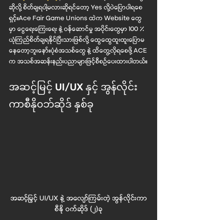
ဆိုလို့ စိတ်ချရပါ့မလားဆိုရင်တော့ Yes လို့ပဲပြောပါရစေ
ရှင့်။Ace Fair Game Unions ထဲက Website တွေ
မှာ ငွေရေးကြေးရေး နဲ့ ဝန်ဆောင်မှု အပိုင်းတွေမှာ 100 % 
ယုံကြည်စိတ်ချရနိုင်ပြီးသားဖြစ်လို့ ထွေထွေထူးထူးပြောမ
နေတော့ဘူးနော်။ပုံစံအသစ်တွေ နဲ့ ထိတွေ့လိုရ‌စေဖို့ ACE 
က အသစ်အဆန်းနည်းပညာများဖြင့်စီစဉ်ပေးထားပါတယ်။
အဆင့်မြင့် UI/UX နှင့် အွန်လိုင်း
ကာစီနို၀ဘ်ဆိုဒ် နှစ်ခု
အဆင့်မြှင့် UI/UX နဲ့ အလျော်ကြမ်းတဲ့ အွန်လိုင်းကာ
စီနို ဝက်ဆိုဒ် (၂)ခု