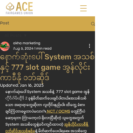
Post
All Posts
akha marketing
All Posts
Aug 6, 2024
1 min read
နောက်ဆုံးပေါ် System အသစ်
အထူးပရိုမိုးရှင်းများ
နှင့် 777 slot game အွန်လိုင်း
စလော့ဂိမ်းများ
ကာစီနို ၀ဘ်ဆိုဒ်
ငါးပစ်ဂိမ်းများ
Updated:
Jan 16, 2025
ကာစီနိုများ
နောက်ဆုံးပေါ် System အသစ်နဲ့  777 slot game အွန်
ဆောင်းပါးများ
လိုင်းဂိမ်းဆိုဒ် 2 ခုနဲ့မိတ်ဆက်ပေးချင်ပါတယ်။အသစ်သစ်
သော အရာရာတွေဆိုတာ လူတိုင်းနည်းပါး ထိတွေ့ ခံစား
ချင်ကြတာဓမ္မတာပဲမလား?။
 NCT / OCMS
 တွေကြီးပဲ
ဆော့ရတာ ကြာတော့လဲ ရိုးလာပြီဆိုတဲ့ သူတွေအတွက် 
System အသစ်တွေနဲ့ခင်းကျင်းထားတဲ့
အွန်လိုင်းကာစီနို 
၀ဘ်ဆိုဒ်အသစ်နှစ်ခု
နဲ့ မိတ်ဆက်ပေးပါရစေ။ အသစ်တွေ