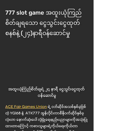
777 slot game အထူးယုံကြည်
စိတ်ချရသော ငွေသွင်းငွေထုတ်
စနစ်နဲ့ (၂၄)နာရီဝန်ဆောင်မှု
အထူးယုံကြည်စိတ်ချရဲ့ ၂၄ နာရီ ငွေသွင်းငွေထုတ် 
ဝန်ဆောင်မှု
ACE Fair Games Union
 ရဲ့ ၀ဘ်ဆိုဒ်အသစ်နှစ်ခုဖြစ်
တဲ့ YG168 နဲ့  ATK777 အွန်လိုင်းကာစီနို၀က်ဆိုဒ်နှစ်ခု
လုံးဟာ နောက်ဆုံးပေါ် လုံခြုံရေးနည်းပညာများကိုအသုံးပြု
ထားတာကြောင့် ကစားသူများရဲ့ကိုယ်ရေးကိုယ်တာ