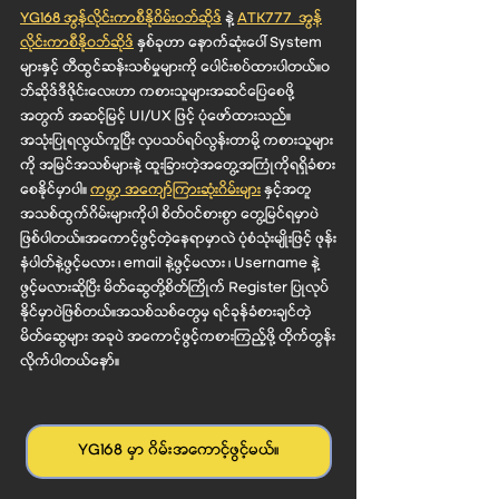
YG168 အွန်လိုင်းကာစီနိုဂိမ်း၀ဘ်ဆိုဒ်
 နဲ့ 
ATK777  အွန်
လိုင်းကာစီနို၀ဘ်ဆိုဒ်
 နှစ်ခုဟာ နောက်ဆုံးပေါ် System 
များနှင့် တီထွင်ဆန်းသစ်မှုများကို ပေါင်းစပ်ထားပါတယ်။ဝ
ဘ်ဆိုဒ်ဒီဇိုင်းလေးဟာ ကစားသူများအဆင်ပြေစေဖို့
အတွက် အဆင့်မြင့် UI/UX ဖြင့် ပုံဖော်ထားသည်။
အသုံးပြုရလွယ်ကူပြီး လှပသပ်ရပ်လွန်းတာမို့ ကစားသူများ
ကို အမြင်အသစ်များနဲ့ ထူးခြားတဲ့အတွေ့အကြုံကိုရရှိခံစား
စေနိုင်မှာပါ။ 
ကမ္ဘာ့ အကျော်ကြားဆုံးဂိမ်းမျ
ား နှင့်အတူ 
အသစ်ထွက်ဂိမ်းများကိုပါ စိတ်ဝင်စားစွာ တွေ့မြင်ရမှာပဲ
ဖြစ်ပါတယ်။အကောင့်ဖွင့်တဲ့နေရာမှာလဲ ပုံစံသုံးမျိုးဖြင့် ဖုန်း
နံပါတ်နဲ့ဖွင့်မလား ၊ email နဲ့ဖွင့်မလား ၊ Username နဲ့
ဖွင့်မလားဆိုပြီး မိတ်ဆွေတို့စိတ်ကြိုက် Register ပြုလုပ်
နိုင်မှာပဲဖြစ်တယ်။အသစ်သစ်တွေမှ ရင်ခုန်ခံစားချင်တဲ့ 
မိတ်ဆွေများ အခုပဲ အကောင့်ဖွင့်ကစားကြည့်ဖို့ တိုက်တွန်း
လိုက်ပါတယ်နော်။
YG168 မှာ ဂိမ်းအကောင့်ဖွင့်မယ်။