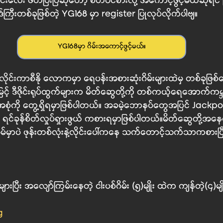
်းလေး ဖတ်ပြီးပြီဆိုတော့ စိတ်၀င်စားလို့ အကောင့်ဖွင့်မယ်ဆိုရင် မြန
်ကြီးတစ်ခုဖြစ်တဲ့ YG168 မှာ register ပြုလုပ်လိုက်ပါဗျ။
YG168မှာ ဂိမ်းအကောင့်ဖွင့်မယ်။
လိုင်းကာစီနို
 လောကမှာ ရေပန်းအစားဆုံးဂိမ်းများထဲမှ တစ်ခုဖြစ်
င့် ဒီဇိုင်းရုပ်ထွက်များက မိတ်ဆွေတို့ကို တစ်ကယ့်ရေအောက်ကမ္ဘ
အစုံကို တွေ့ရှိရမှာဖြစ်ပါတယ်။ အခမဲ့ဘောနပ်တွေအပြင် Jackpot
့  ရင်ခုန်စိတ်လှုပ်ရှားဖွယ် ကစားရမှာဖြစ်ပါတယ်။မိတ်ဆွေတို့အနေတဲ့
့အိမ်မှာပဲ ဖုန်းတစ်လုံးနဲ့လိုင်းပေါ်ကနေ သက်တောင့်သက်သာကစားပ
ားပြီး 
အလျော်ကြမ်းနေတဲ့ ငါးပစ်ဂိမ်း (၅)မျိုး
 ထဲက ကျန်တဲ့(၄)မျိ
g