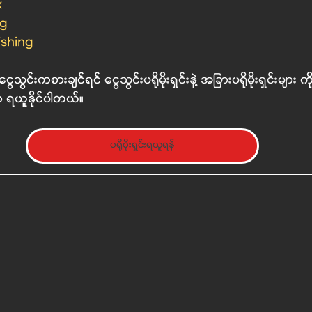
x
ng
ishing
ငွေသွင်းကစားချင်ရင် 
ငွေသွင်းပရိုမိုးရှင်းနဲ့ အခြားပရိုမိုးရှင်းများ 
က
မှာ ရယူနိုင်ပါတယ်။
ပရိုမိုးရှင်းရယူရန်