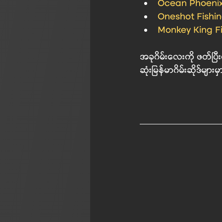
Ocean Phoeni
Oneshot Fishi
Monkey King F
အခုဂိမ်းလေးကို ဖတ်ပြီး
ဆုံးမြန်မာဂိမ်းဆိုဒ်များ