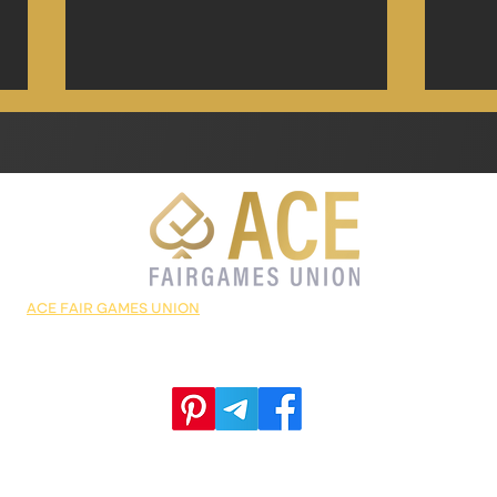
့သော
ACE FAIR GAMES UNION
တွင် အာမခံချက် အပြည့်အ၀ရှိသော ဂိမ်းဆိုက်ဒ်များစွာရ
သီတင်းကျွတ်မှာပျော်ရင်း
Jack
ာ ဆောင်ရန်ရှောင်ရန်များ သိထားသင့်သော အကြောင်းအရာများနှင့် အတန်ဆုံးသော ပရိုမိုးရှ
iPhone 17 နဲ့ဂေါ်ဖို Gold88 ကစီ
casin
ဝက်ဘ်ဆိုက်ဒ်ကြီးဖြစ်ပါတယ်။
စဥ်ပေးလိုက်ပါပြီ