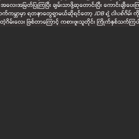
လေးအမြတ်ပြုကြပြီး ချမ်းသာဖို့ဆုတောင်းပြီး ကောင်းချီးပေ
ေအောက်ကမ္ဘာမှာ ရတနာတွေရှာမယ်ဆိုရင်တော့
JDB ရဲ့ ငါးပစ်ဂိမ်း
 က
တဲ့ဂိမ်းလေး ဖြစ်တာကြောင့် ကစားဖူးသူတိုင်း ကြိုက်နှစ်သက်က