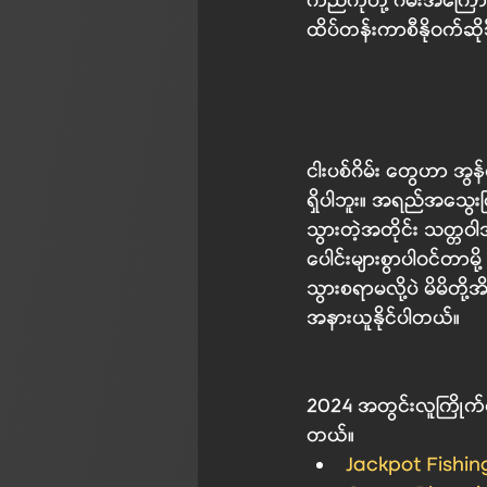
ကဲညီကိုတို့ ဂိမ်းအကြောင
ထိပ်တန်းကာစီနို၀က်ဆိုဒ
ငါးပစ်ဂိမ်း တွေဟာ 
အွန်
ရှိပါဘူး။ အရည်အသွေးမြ
သွားတဲ့အတိုင်း သတ္တ၀ါ
ပေါင်းများစွာပါ၀င်တာမို
သွားစရာမလို့ပဲ မိမိတို
အနားယူနိုင်ပါတယ်။
2024 အတွင်းလူကြိုက်မျ
တယ်။
Jackpot Fishin