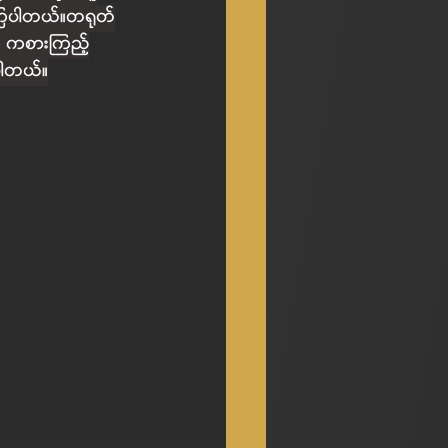
းကြပါတယ်။တရုတ်
ို ကစားကြည့်
ြပါတယ်။