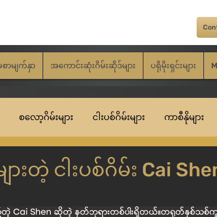
Con
မစာမျက်နှာ
အကောင်းဆုံးဂိမ်းဆိုဒ်များ
ပရိုမိုးရှင်းများ
M
စလော့ဂိမ်းများ
ငါးပစ်ဂိမ်းများ
ကာစီနိုများ
ျား‌တဲ့ ငါးပစ်ဂိမ်း Cai She
ြည်တဲ့ Cai Shen ဆိုတဲ့ နတ်ဘုရားတစ်ပါးရှိတယ်။တရုတ်နှစ်သစ