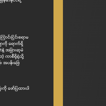
်မာနိုင်ငံရဲ့ 
ကြောင်းငြင်းစရာမ
ာကို ရောက်ရှိ
နဲ့ အခြားဆုမဲ
 ကာစီရိုရုံသို့
ြီး အပန်းဖြေ
ုးကို ဖော်ပြထားပါ