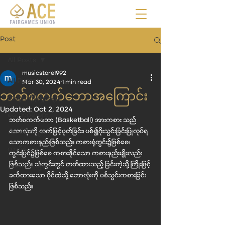
Post
All Posts
musicstore1992
All Posts
Mar 30, 2024
1 min read
ဘတ်စကက်ဘောအကြောင်း
အထူးပရိုမိုးရှင်းများ
Updated:
Oct 2, 2024
စလော့ဂိမ်းများ
ဘတ်စကက်ဘော (Basketball) 
အားကစား
သည် 
ဘောလုံးကို လက်ဖြင့်ပုတ်ခြင်း၊ ပစ်၍ဂိုးသွင်းခြင်းပြုလုပ်ရ
ငါးပစ်ဂိမ်းများ
သောကစားနည်းဖြစ်သည်။ ကစားရုံတွင်း၌ဖြစ်စေ၊ 
ကာစီနိုများ
ကွင်းပြင်၌ဖြစ်စေ ကစားနိုင်သော ကစားနည်းမျိုးလည်း 
ဖြစ်သည်။ သံကွင်းတွင် တတ်ထားသည့် ခြင်းကဲ့သို့ ကြိုးဖြင့်
ဆောင်းပါးများ
ခက်ထားသော ပိုင်ထဲသို့ ဘောလုံးကို ပစ်သွင်းကစားခြင်း
ဖြစ်သည်။