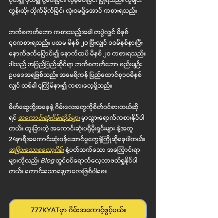
ပုတ်၍ ပုတ်၍ ပို့ပေးခြင်း၊ လှိမ့်ပေးခြင်း ပြုရသည်။ လူချင်း
တွန်းထိုး တိုက်ခိုက်ခြင်း လုံးဝမရှိအောင် ကစားရသည်။
ဘက်စကတ်ဘော ကစားသည့်အခါ တပွဲလျှင် မိနစ် 
၄၀ကစားရသည်။ ပထမ မိနစ် ၂၀ ပြီးလျှင် ၁၀မိနစ်နားပြီး 
နောက်ဖက်ပြောင်း၍ နောက်ထပ် မိနစ် ၂၀ ကစားရသည်။ 
ဒါသည် အပြည်ပြည်ဆိုင်ရာ ဘက်စကတ်ဘော စည်းမျဉ်း 
ဥပဒေအရဖြစ်သည်။ အမေရိကန် ပြည်ထောင်စု၁၀မိနစ်
လျှင် တစ်ခါ ၄ကြိမ်နား၍ ကစားလေ့ရှိသည်။
မိတ်ဆွေတို့အနေနဲ့ ဂိမ်းလေးတွေကိုစိတ်ဝင်စားတယ်ဆို
ရင် 
အကောင်းဆုံးဂိမ်းဆိုဒ်များ
မှာသွားရောက်ကစားနိုင်ပါ
တယ်။ ထူးခြားတဲ့ အကောင်းဆုံးပရိုမိုးရှင်းများ နဲ့အတူ 
24နာရီအကောင်းဆုံးဝန်ဆောင်မှုတွေနဲ့ကြိုဆိုနေပါတယ်။ 
အခြားသောစလော့ဂိမ်း
 နဲ့ပတ်သက်သော အကြောင်းရာ
များကိုလည်း 
Blog
တွင်ဝင်ရောက်လေ့လာဖတ်ရှုနိုင်ပါ
တယ်။ ကောင်းသောနေ့ကလေးဖြစ်ပါစေ။
777KYATမှာ ဂိမ်းအကောင့်ဖွင့်မယ်။