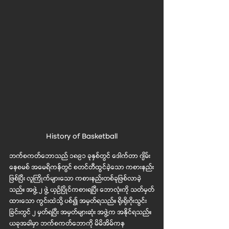
History of Basketball
ဘက်စကတ်ဘောသည် ၁၈၉၁ ခုနှစ်တွင် ဒေါက်တာ ဂျိမ်း
နေစမစ် အမေရိကန်တွင် စတင်တီထွင်ခဲ့သော ကစားနည်း
ဖြစ်ပြီး လူကြိုက်များသော ကစားနည်းတစ်ခုဖြစ်လာခဲ့
သည်။ အဖွဲ့ ၂ ဖွဲ့ ယှဉ်ပြိုင်ကစားရပြီး ဘောလုံးကို သတ်မှတ်
ထားသော ကွင်းထဲသို့ ပစ်၍ အမှတ်ရသည်။ ရိုးရိုးဂိုးသွင်း
ခြင်းတွင် ၂ မှတ်ရပြီး အမှတ်များဆုံး အဖွဲ့က အနိုင်ရသည်။
ယခုအခါမှာ ဘက်စကတ်ဘောကို မိမိအိမ်ကန 