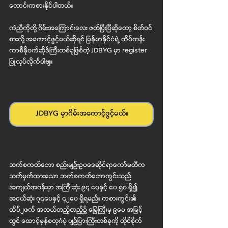
လောင်းကစားနိုင်ပါတယ်။
ကဲညီကိုတို့ ဂိမ်းအကြောင်းလေး ဖတ်ပြီးပြီဆိုတော့ စိတ်၀င်
စားလို့ အကောင့်ဖွင့်မယ်ဆိုရင် မြန်မာနိုင်ငံရဲ့ ထိပ်တန်း
ကာစီနို၀က်ဆိုဒ်ကြီးတစ်ခုဖြစ်တဲ့ JDBYG မှာ register 
ပြုလုပ်လိုက်ပါဗျ။
JDBYG မှာဂိမ်းအကောင့်ဖွင့်မယ်။
ဘက်စကတ်ဘော စည်းမျဉ်းဥပဒေဆိုင်ရာကော်မတီက 
သတ်မှတ်ထားသော ဘက်စကတ်ဘောကွင်းသည် 
အကျယ်အဝန်းမှာ အကြီ:ဆုံး ၉၄ ပေနှင့် ပေ ၅၀ ရှိ၍ 
အငယ်ဆုံး ၇၄ပေနှင့် ၄၂ပေ ရှိရမည်။ ကစားကွင်း၏ 
ထိပ်၂ဖက် အလယ်တည့်တည့်၌ မြေကြီးမှ ၉ပေ အမြင့်
တွင် ထောင့်မှန်စတုဂံပုံ ပျဉ်ပြားကြီးတစ်ခုကို တိုင်စိုက် 