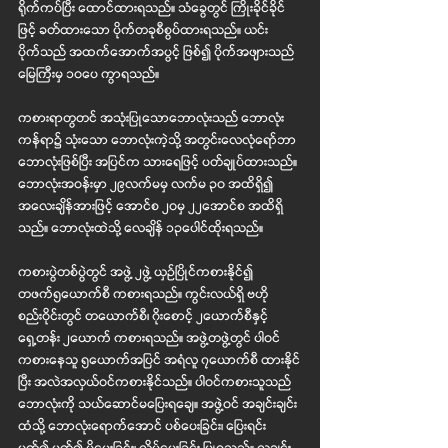
ရိုက်ကပ်ပြီး ထောင်ထားရသည်။ သံခွေတွင် ကြိုးခိုင်ခိုင်
ဖြင့် ခတ်ထားသော ပိုက်တခုစီစွပ်ထားရသည်။ ယင်း
ပိုက်သည် အထက်အောက်အပွင့် ဖြစ်၍ ပိုက်အဖျားသည် 
မြေကြီးမှ ၁၀ပေ ကွာရသည်။
ကစားရာတွတင် အသုံးပြုသောဘောလုံးသည် ဘောလုံး
ကန်ရာ၌ သုံးသော ဘောလုံးကဲ့သို့ အတွင်းလေလုံရော်ဘာ 
ဘောလုံးဖြစ်ပြီး အပြင်က သားရေဖြင့် ပတ်ချုပ်ထားသည်။ 
ဘောလုံးအဝန်းမှာ ၂၉လက်မမှ လက်မ ၃၀ အထိရှိ၍ 
အလေးချိန်အားဖြင့် အောင်စ ၂၀မှ ၂၂အောင်စ အထိရှိ
သည်။ ဘောလုံးထဲသို့ လေချိန် ၁၃ပေါင်ထိုးရသည်။
ကစားပွဲတစ်ပွဲတွင် အဖွဲ့ ၂ဖွဲ့ ယှဉ်ပြိုင်ကစားနိုင်၍ 
တဖက်၅ယောက်စီ ကစားရသည်။ ကွင်းလယ်ရှိ ဗဟို
စည်းဝိုင်းတွင် တယောက်စီ၊ ဂိုးစောင့် ၂ယောက်စီနှင့် 
ရှေ့တန်း ၂ယောက် ကစားရသည်။ အဖွဲ့တဖွဲ့တွင် ပါဝင်
ကစားနေသူ ၅ယောက်အပြင် အရံလူ ၇ယောက်စီ ထားနိုင်
ပြီး အလဲအလှယ်ဝင်ကစားနိုင်သည်။ ပါဝင်ကစားသူသည် 
ဘောလုံးကို သယ်ဆောင်မပြေးရချေ။ အဖွဲ့ဝင် အချင်းချင်း
ထံသို့ ဘောလုံးရောက်အောင် ပစ်ပေးခြင်း၊ ပြေးရင်း 