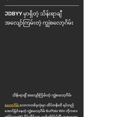
JDBYY မှာရှိတဲ့ သိန်းရာချီ 
အလျော်ကြမ်းတဲ့ ကျွဲစလော့ဂိမ်း
သိန်းရာချီ အလျော်ကြမ်းတဲ့ ကျွဲစလော့ဂိမ်း
စလော့ဂိမ်း 
လောကတစ်ခုလုံးမှာ ထိပ်တန်းထိ ရပ်တည်
အောင်မြင်နေတဲ့ ကျွဲစလော့ဂိမ်း Buffalo Win ကိုကစား