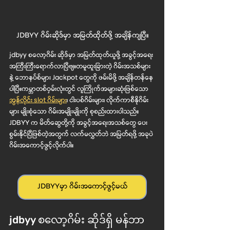
JDBYY ဂိမ်းဆိုဒ်မှာ အမြတ်ထိုတ်ဖို့ အချိန်ကျပြီ။
jdbyy စလော့ဂိမ်း ဆိုဒ်မှာ အမြတ်ထုတ်ယူဖို့ အခွင့်အရေး
အကြီးကြီးရောက်လာပြီဗျ။တမူထူးခြားတဲ့ ဂိမ်းအသစ်များ
နဲ့ ဘောနပ်စ်များ Jackpot တွေကို ဖမ်းမိဖို့ အချိန်တန်နေ
ပါပြီ။ကမ္ဘာတစ်ဝှမ်းလုံးတွင် လူကြိုက်အများဆုံးဖြစ်သော  
အွန်လိုင်း slot ဂိမ်းများ
၊ ငါးပစ်ဂိမ်းများ၊ လိုက်ကာစီနိုဂိမ်း
များ မျိုးစုံသော ဂိမ်းအမျိုးမျိုးကို စုစည်းထားပါသည်။ 
JDBYY က မိတ်ဆွေတို့ကို အခွင့်အရေးအသစ်တွေ ပေး
စွမ်းနိုင်ပြီဖြစ်တဲ့အတွက် လက်မလွှတ်ဘဲ အမြတ်ရဖို့ အခုပဲ 
ဂိမ်းအကောင့်ဖွင့်လိုက်ပါ။
JDBYYမှာ ဂိမ်းအကောင့်ဖွင့်မယ်
jdbyy စလော့ဂိမ်း ဆိုဒ်ရှိ မန်ဘာ