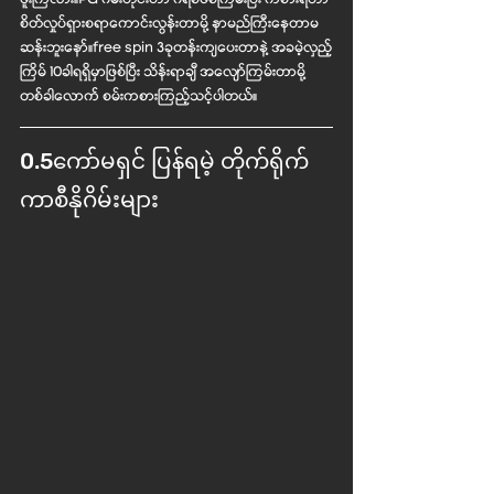
ဖူးကြလား။PG ဂိမ်းတိုင်းဟာ ဂရစ်ဖစ်ကြမ်းပြီး ကစားရတာ
စိတ်လှုပ်ရှားစရာကောင်းလွန်းတာမို့ နာမည်ကြီးနေတာမ
ဆန်းဘူးနော်။free spin 3ခုတန်းကျပေးတာနဲ့ အခမဲ့လှည့်
ကြိမ် 10ခါရရှိမှာဖြစ်ပြီး သိန်းရာချီ အလျော်ကြမ်းတာမို့ 
တစ်ခါလောက် စမ်းကစားကြည့်သင့်ပါတယ်။
0.5ကော်မရှင် ပြန်ရမဲ့ တိုက်ရိုက် 
ကာစီနိုဂိမ်းများ