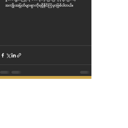
အကျိုးအမြတ်များစွာကိုရရှိနိုင်ကြမှာဖြစ်ပါတယ်။
Recent Posts
See All