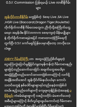
0.5% Commission ပြန်ရမယ့် Live ကာစီနိုဂိမ်း
များ
အွန်လိုင်းကာစီနိုဂိမ်း
 တွေဖြစ်တဲ့  Sexy Live ,SA Live 
,HGR Live (Baccarat,Dragon Tiger,Roulette) 
တိုက်ရိုက်ကာစီနို ဂိမ်းလေးတွေက ညီကိုတို့အကြိုက်တွေ့
စေမှာ အမှန်ပါ။။ နိုင်ငံတကာက sexyကျတဲ့ မိန်းမပျိုများ
နဲ့ တိုက်ရိုက်ကစားရမဲ့အပြင် ကစားထားတဲ့ကြိမ်ရေကို
တွက်ပြီး 0.5% ကော်မရှင်ပြန်ပေးမှာဆိုတော့ ဘာလိုသေး
လဲဗျ။
JDBYY ဂိမ်းဆိုဒ်ကြီး 
ဟာ  အထူးယုံကြည်စိတ်ချရတဲ့ 
ငွေကြေးလွဲပြောင်းမှုရှိခြင်း/မျှတမှန်ကန်တဲ့ ဂိမ်းကစားနည်း
များဖြင့်တည်ဆောက်ထားခြင်း အချက်တွေအပေါ်မှာ 
အခြေပြုပြီးတည်ထောင်ထားတာဖြစ်တာကြောင့် လက်ရှိ
အချိန်အထိအောင် အွန်လိုင်းဂိမ်းနယ်ပယ်မှာ ကောင်း
သတင်းတွေနဲ့ နှစ်ပေါင်းများစွာရပ်တည်နေခဲ့တာဖြစ်ပါ
တယ်။ ဧည့်သည်တော်များကို ကျေးဇူးတုန့်ပြန်တဲ့အနေနဲ့ 
ပ
ရိုမိုးရှင်
း ကံစမ်းမဲများစွာကို လစဥ်လတိုင်း မဲဖောက်ပေးတဲ့ 
အစီစဥ်များကြောင့် စိတ်လှုပ်ရှားဖွယ်ကောင်းတဲ့ ဂိမ်းကစား
မှုအတွေ့အကြုံကို ခံစားနိုင်မှာဖြစ်ပြီး ပိုမိုများပြားတဲ့ 