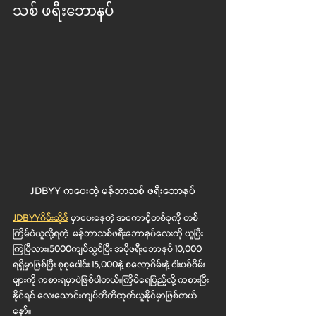
သစ် ဖရီးဘောနပ်
JDBYY ကပေးတဲ့ မန်ဘာသစ် ဖရီးဘောနပ်
JDBYYဂိမ်းဆိုဒ်
 မှာပေးနေတဲ့ အကောင့်တစ်ခုကို တစ်
ကြိမ်ပဲယူလို့ရတဲ့  မန်ဘာသစ်ဖရီးဘောနပ်လေးကို ယူပြီး
ကြပြီလား။5000ကျပ်သွင်ပြီး အပိုဖရီးဘောနပ် 10,000  
ရရှိမှာဖြစ်ပြီး စုစုပေါင်း 15,000နဲ့ စလော့ဂိမ်းနဲ့ ငါးပစ်ဂိမ်း
များကို ကစားရမှာပဲဖြစ်ပါတယ်။ကြိမ်ရေပြည့်လို့ ကစားပြီး
နိုင်ရင် လေးသောင်းကျပ်တိတိထုတ်ယူနိုင်မှာဖြစ်တယ်
နော်။