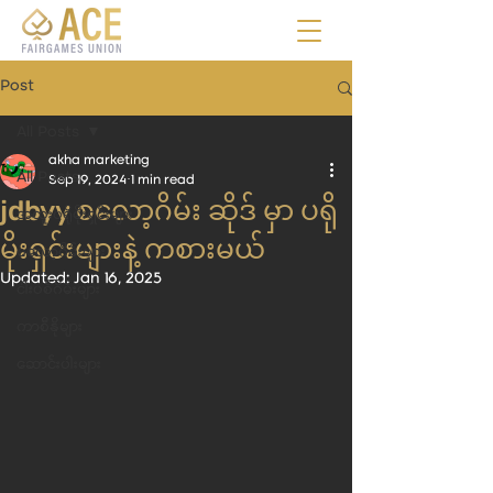
Post
All Posts
akha marketing
All Posts
Sep 19, 2024
1 min read
jdbyy စလော့ဂိမ်း ဆိုဒ် မှာ ပရို
အထူးပရိုမိုးရှင်းများ
မိုးရှင်းများနဲ့ ကစားမယ်
စလော့ဂိမ်းများ
Updated:
Jan 16, 2025
ငါးပစ်ဂိမ်းများ
ကာစီနိုများ
ဆောင်းပါးများ