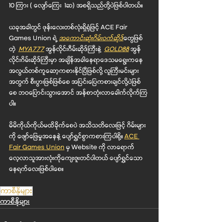
10 ကြား ( လျော်ကြေး  1ဆ) အစရှိသည်တို့ပဲဖြစ်ပါတယ်။
ယခုအခါတွင် ဖုန်းလေးတစ်လုံးရှိရုံဖြင့် ACE Fair 
Games Union ရဲ့ 
အကောင်းဆုံးဂိမ်း၀က်ဆိုဒ်
တွေဖြစ်
တဲ့  
MYA777
 အွန်လိုင်းဂီမ်းဆိုဒ်ကြီးနဲ့  
GOLD88
 အွန်
လိုင်းဂိမ်းဆိုဒ်ကြီးမှာ အချိန်အခါနေရာဒေသမရွေးကနေ 
အလွယ်တစ်ကူဆော့ကစားနိုင်ပြီဖြစ်လို့ လူကြီးမင်းများ
အတွက် စီးပွားဖြစ်ဖြစ်စေ အပြင်းပြေကစားချင်လို့ပဲဖြစ်
စေ ဘ၀ပြောင်းသွားအောင် အန်စာတုံးလာခေါက်လိုက်ကြ
ပါ။
မိမိကိုယ်ကိုယ်မထိခိုက်စေပဲ အသိသတိလေးဖြင့် ဂိမ်းများ
ကို ဖျော်ဖြေမှု‌အနေနဲ့ ပျော်ရွှင်စွာကစားကြပါစို့။ 
ACE 
Fair Games Union
 မှ Website ကို လာရောက်
လေ့လာသူအားလုံးကိုကျေးဇူးတင်ပါတယ် ပျော်ရွှင်သော
နေရက်လေးဖြစ်ပါစေ။
ကာစီနိုများ
ကာစီနိုများ