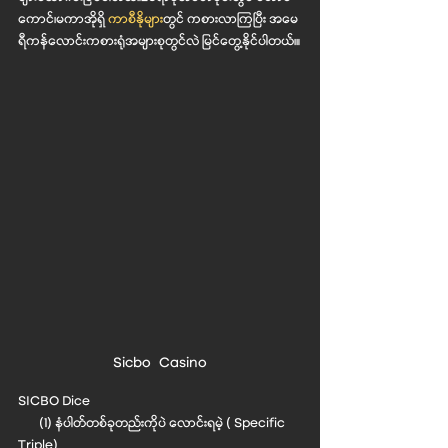
ကောင်၊မကာအိုရှိ 
ကာစီနိုမျ
တွင် ကစားလာကြပြီး အမေ
ရီကန်လောင်းကစားရုံအများစုတွင်လဲ မြင်တွေ့နိုင်ပါတယ်၊။
Sicbo  Casino
SICBO Dice
       (1) နံပါတ်တစ်ခုတည်းကိုပဲ လောင်းရမဲ့ ( Specific 
Triple)