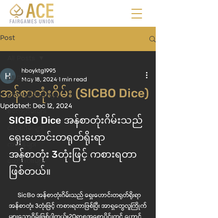
Post
All Posts
hboyktg1995
All Posts
May 18, 2024
1 min read
အန်စာတုံးဂိမ်း (SICBO Dice)
အထူးပရိုမိုးရှင်းများ
Updated:
Dec 12, 2024
စလော့ဂိမ်းများ
SICBO Dice အန်စာတုံးဂိမ်းသည် 
ငါးပစ်ဂိမ်းများ
ရှေးဟောင်းတရုတ်ရိုးရာ 
ကာစီနိုများ
အန်စာတုံး 3တုံးဖြင့် ကစားရတာ
ဆောင်းပါးများ
ဖြစ်တယ်။
      SicBo အန်စာတုံးဂိမ်းသည် ရှေးဟောင်းတရုတ်ရိုးရာ 
အန်စာတုံး 3တုံးဖြင့် ကစားရတာဖြစ်ပြီး အာရှတွေလူကြိုက်
များသောဂိမ်းဖြစ်ပါတယ်။20ရာစုအစောပိုင်းတွင် ဟောင်