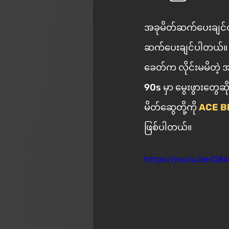
အခုမိတ်ဆက်ပေးချင်တ
ဆက်ပေးချင်ပါတယ်။ ဟိ
ခေတ်က လိုင်းမမိတဲ့ အချိ်န
90s မှာ မွေးဖွားတွေဆိုရင်တော့ ကြု
မိတ်ဆွေတို့ကို 
ACE B
ဖြစ်ပါတယ်။ 
https://youtu.be/Q8