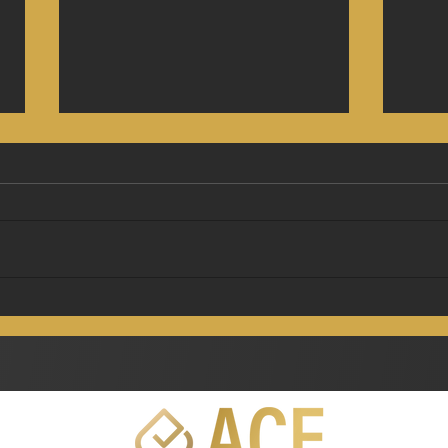
ငွေသွင်းစရာမလိုတဲ့ ငါးမန်းစ
Hac
လော့ဂိမ်း - Giant Shark Slot
Plink
(PlayStar)