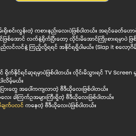
်းရိုးစင်းလွန်းတဲ့ ကစားနည်းလေးပဲဖြစ်ပါတယ်။ အရင်ခေတ်ဟောင
စ်အောင် လက်နဲ့ရိုက်ပြီးတော့ လိုင်းမိအောင်ကြိုးစားရမှာပဲ ဖ
ြည်လင်လင်နဲ့ ကြည့်လို့ရရင် အနိုင်ရရှိပါမယ်။ (
Slap it စလော့ဂိမ
် ရိုက်နိုင်ရင်ဆုရမှာပဲဖြစ်ပါတယ်။ လိုင်းမိသွားရင် TV Screen မှာ
ါလိမ့်မယ်။ 
ဂါးပြားတွေ အပေါ်ကကျလာတဲ့ ဗီဒီယိုလေးဖြစ်ပါတယ်။
လေး ခါကြက်ဥအများကြီးရှိတဲ့ ဗီဒီယိုလေးဖြစ်ပါတယ်။
ီချက်ပလင် 
ကနေတဲ့ ဗီဒီယိုလေးပဲဖြစ်ပါတယ်။