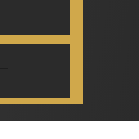
ksaw Gaming ထဲက
o အွန်လိုင်းဂိမ်း