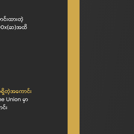
း 100x(ဆ)အထိ
ှာရှိတဲ့အကောင်း
e Union မှာ 
ာင်း 