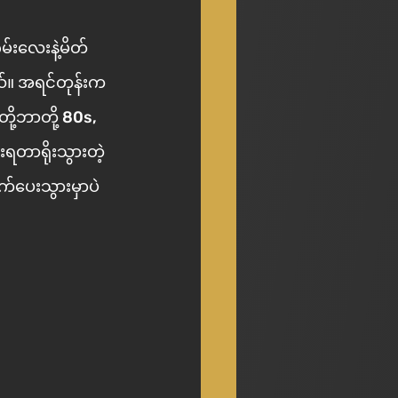
ဂိမ်းလေးနဲ့မိတ်
တယ်။ အရင်တုန်းက