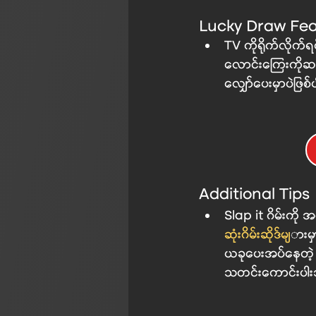
Lucky Draw Fea
TV ကိုရိုက်လိုက်ရင် Radom Multiplier 
လောင်းကြေးကိုဆန
လျှော်ပေးမှာပဲဖြစ
Additional Tips
Slap it
ဆုံးဂိမ်းဆိုဒ်မျ
ားမှ
ယခုပေးအပ်နေတဲ့
သတင်းကောင်းပါ