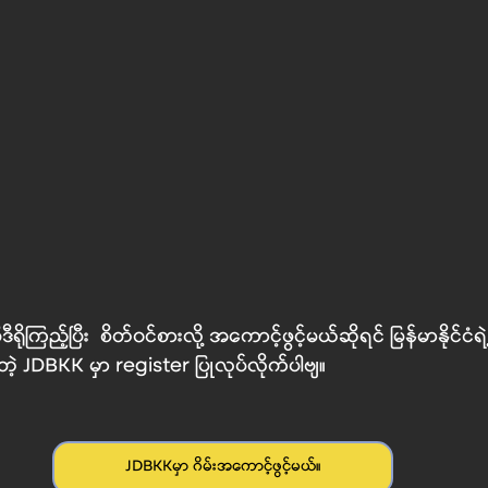
ီရိုကြည့်ပြီး  စိတ်၀င်စားလို့ အကောင့်ဖွင့်မယ်ဆိုရင် မြန်မာနိုင်ငံ
စ်တဲ့ JDBKK မှာ register ပြုလုပ်လိုက်ပါဗျ။
JDBKKမှာ ဂိမ်းအကောင့်ဖွင့်မယ်။