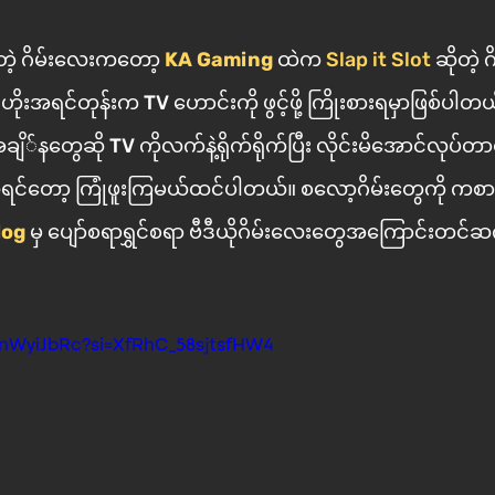
ဲ့ ဂိမ်းလေးကတော့ 
KA Gaming
 ထဲက 
Slap it Slot
 ဆိုတဲ့ 
ုးအရင်တုန်းက TV ဟောင်းကို ဖွင့်ဖို့ ကြိုးစားရမှာဖြစ်ပါ
တွေဆို TV ကိုလက်နဲ့ရိုက်ရိုက်ပြီး လိုင်းမိအောင်လုပ်တာ‌တို့ဘာတို့ 80s, 
ံဖူးကြမယ်ထင်ပါတယ်။ ‌စလော့ဂိမ်းတွေကို ကစားရတာရိုးသွားတဲ့ 
log
မှ ‌ပျော်စရာရွှင်စရာ ဗီဒီယိုဂိမ်းလေးတွေအကြောင်းတင်ဆက်ပေးသွားမှာပဲ
4nWyiJbRc?si=XfRhC_58sjtsfHW4