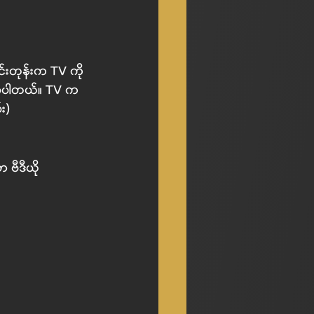
်းတုန်းက TV ကို 
ြစ်ပါတယ်။ TV က 
်း
)
 ဗီဒီယို