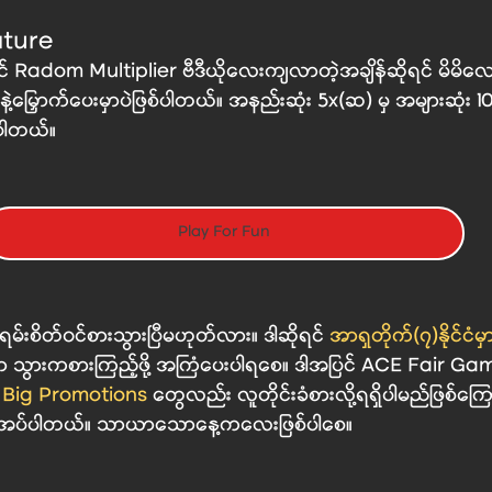
ture 
‌ဗီဒီယိုလေးကျလာတဲ့အချိန်ဆိုရင် မိမိလောင်းထားတဲ့ 
ဲ့မြှောက်ပေးမှာပဲဖြစ်ပါတယ်။ အနည်းဆုံး 5x(ဆ) မှ အများဆုံ
်ပါတယ်။
Play For Fun
 ဂိမ်း‌ကို အရမ်းစိတ်ဝင်စားသွားပြီမဟုတ်လား။ ဒါဆိုရင် 
အာရှတိုက်(၇)နိုင်ငံမ
ာ သွားကစားကြည့်ဖို့ အကြံပေးပါရစေ။ ဒါအပြင် ACE Fair Gam
 
Big Promotions
 တွေလည်း လူတိုင်းခံစားလို့ရရှိပါမည်ဖြစ်ကြေ
းအပ်ပါတယ်။ သာယာသောနေ့ကလေးဖြစ်ပါစေ။