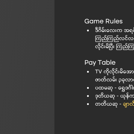
Game Rules
ဒီဂိမ်းလေးက အရမ
ကြည်ကြည်လင်လင်ဖြ
လိုင်းမိပြီး ကြည်က
Pay Table 
TV ကိုလိုင်းမိအောင
ဇာတ်လမ်း ၃ခုလာပ
ပထမဆု - ရွှေဒင်္
ဒုတိယဆု - ယုန်က
တတိယဆု - 
ချာလ