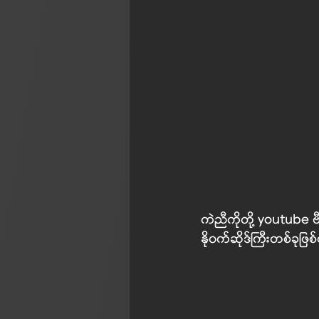
ကဲညီကိုတို့ youtube ဗီဒ
နို၀က်ဆိုဒ်ကြီးတစ်ခုဖြ