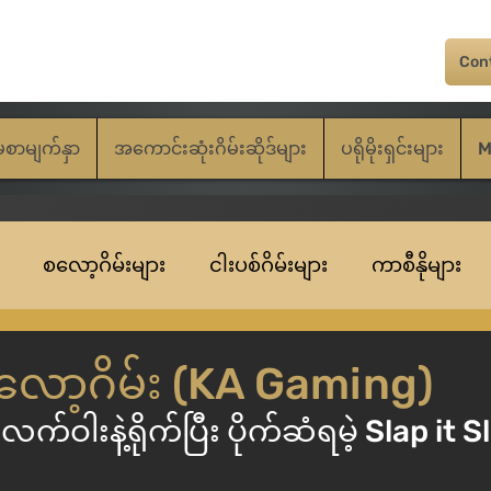
Con
မစာမျက်နှာ
အကောင်းဆုံးဂိမ်းဆိုဒ်များ
ပရိုမိုးရှင်းများ
M
စလော့ဂိမ်းများ
ငါးပစ်ဂိမ်းများ
ကာစီနိုများ
စလော့ဂိမ်း (KA Gaming)