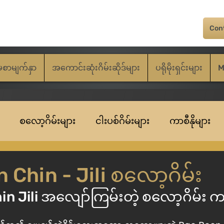
Con
မစာမျက်နှာ
အကောင်းဆုံးဂိမ်းဆိုဒ်များ
ပရိုမိုးရှင်းများ
M
စလော့ဂိမ်းများ
ငါးပစ်ဂိမ်းများ
ကာစီနိုများ
Chin - Jili စလော့ဂိမ်း
n Jili အလျော်ကြမ်းတဲ့ စလော့ဂိမ်း 