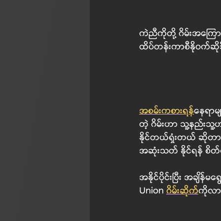
ကဲညီကိုတို့ ဂိမ်းအကြောင
ထိပ်တန်းကာစီနို၀က်ဆိုဒ
အစမ်းကစားရန်
နေရာမျ
တဲ့ ဂိမ်းဟာ သူ့နည်းသ
နိုင်တယ်ရှံးတယ် ဆိုတ
အဆုံးသတ် နိုင်ရန် စိတ်ထ
အနိုင်ပိုင်းပြီး အချိ
Union 
ဂိမ်းဆိုက်
ကိုလာ