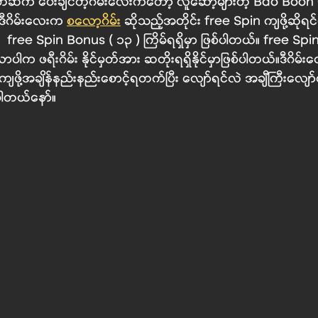
တ်ဆက် ပေးချင်တဲ့ဂိမ်းလေးကတော့ လူဆော့များတဲ့ Bao Boon Ch
။ဒီဂိမ်းလေးက
စလော့ဂိမ်
း 
ဆိုသည့်အတိုင်း free Spin ကျဖို့ဆိုရင
ျရင်  free Spin Bonus ( ၁၃ ) ကြိမ်ရရှိမှာ ဖြစ်ပါတယ်။ free Spin
ိလာပါက 
ဖရီးဂိမ်း 
နိုင်မှတ်အား ဆတိုးရရှိနိုင်မှာဖြစ်ပါတယ်။ဒီဂိမ်း
ဖို့အချိန်နည်းနည်းစောင့်ရတက်ပြီး လျော်ရင်လဲ အချီကြီးလျော်တ
ုပါတယ်နော်။