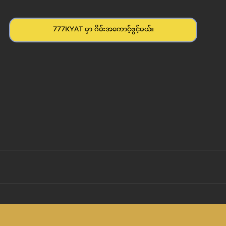
777KYAT မှာ ဂိမ်းအကောင့်ဖွင့်မယ်။