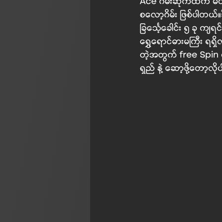
Ace ဂိမ်းဆိုက်ထဲက မိ
စလော့ဂိမ်း ဖြစ်ပါတယ်
‌ခြင်္သေ့ခေါင်း ၅ ခု က
ရွှေရောင်ဓားမကြီး ရရှ
တဲ့အတွက် free Spin ကျ
ရှည် နဲ့ ဆော့ဖို့တော့လိ