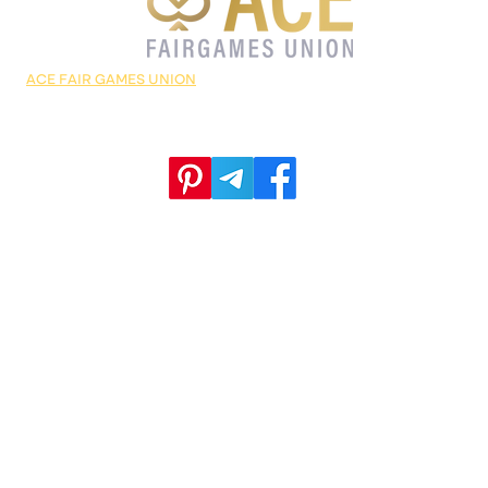
့သော
ACE FAIR GAMES UNION
တွင် အာမခံချက် အပြည့်အ၀ရှိသော ဂိမ်းဆိုက်ဒ်များစွာရ
Slap it စလော့ဂိမ်း (KA
ငွေသွ
ာ ဆောင်ရန်ရှောင်ရန်များ သိထားသင့်သော အကြောင်းအရာများနှင့် အတန်ဆုံးသော ပရိုမိုးရှ
Gaming)
လော့
ဝက်ဘ်ဆိုက်ဒ်ကြီးဖြစ်ပါတယ်။
(Pla