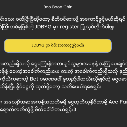
Bao Boon Chin
်းလေး ဖတ်ပြီးပြီဆိုတော့ စိတ်၀င်စားလို့ အကောင့်ဖွင့်မယ်ဆိုရင် မြန
်ကြီးတစ်ခုဖြစ်တဲ့ JDBYG မှာ register ပြုလုပ်လိုက်ပါဗျ။
JDBYG မှာ ဂိမ်းအကောင့်ဖွင့်မယ်။
ားလည်းရှိသလို ငွေကြေးနဲ့ကစားချင်သူများအနေနဲ့ အကြံပေးချင်
ူ့ဟန်နဲ့ ပေးတဲ့အခေါက်လည်းပေး စားတဲ့ အခေါက်လည်းရှိသလို 
ာကိုယ်ကစားတဲ့ Bet ပမာဏပေါ် မူတည်ပါတယ်။လိုချင်တဲ့ ငွေပမာဏ
ိန်းပြီး နိုင်ငွေကို ထုတ်ဖို့တော့ သတိပေးပါရစေရှင်။
န်မရွေး အလျော်အဆအကန့်အသတ်မရှိ ငွေထုတ်ယူနိုင်တာမို့ 
Ace Fa
ရောက်လက်တွဲဖို့ ဖိတ်ခေါ်ပါတယ်ရှင့်။3