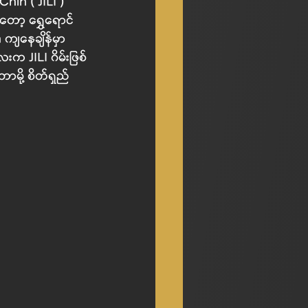
in ( JILI ) 
်တော့ ရွှေရောင် 
 ကျနေချိန်မှာ 
လေးက JILI ဂိမ်းဖြစ်
ာမို့ စိတ်ရှည်