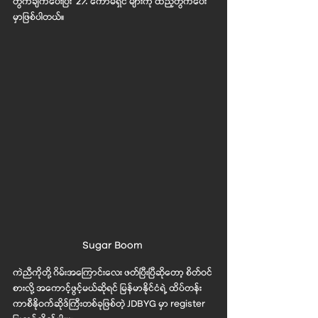
တွက်ချက်ပေးပြီး  2% ကော်မရှင် များကို ထည့်တွက်ပေး
မှာဖြစ်ပါတယ်။ 
Sugar Boom 
ကဲညီကိုတို့ ဂိမ်းအကြောင်းလေး ဖတ်ပြီးပြီဆိုတော့ စိတ်၀င်
စားလို့ အကောင့်ဖွင့်မယ်ဆိုရင် မြန်မာနိုင်ငံရဲ့ ထိပ်တန်း
ကာစီနို၀က်ဆိုဒ်ကြီးတစ်ခုဖြစ်တဲ့ JDBYG မှာ register 