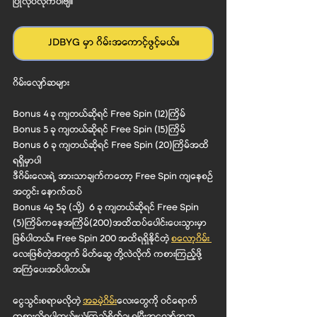
ပြုလုပ်လိုက်ပါဗျ။
JDBYG မှာ ဂိမ်းအကောင့်ဖွင့်မယ်။
ဂိမ်းလျော်ဆများ
Bonus 4 ခု ကျတယ်ဆိုရင် Free Spin (12)ကြိမ်
Bonus 5 ခု ကျတယ်ဆိုရင် Free Spin (15)ကြိမ်
Bonus 6 ခု ကျတယ်ဆိုရင် Free Spin (20)ကြိမ်အထိ
ရရှိမှာပါ
ဒီဂိမ်းလေးရဲ့ အားသာချက်ကတော့ Free Spin ကျနေစဉ်
အတွင်း နောက်ထပ်
Bonus 4ခု 5ခု (သို့)  6 ခု ကျတယ်ဆိုရင် Free Spin 
(5)ကြိမ်ကနေအကြိမ်(200)အထိထပ်ပေါင်းပေးသွားမှာ
ဖြစ်ပါတယ်။ Free Spin 200 အထိရရှိနိုင်တဲ့ 
စလော့ဂိမ်း 
လေးဖြစ်တဲ့အတွက် မိတ်ဆွေ တို့လဲလိုက် ကစားကြည့်ဖို့
အကြံပေးအပ်ပါတယ်။ 
ငွေသွင်းစရာမလိုတဲ့ 
အခမဲ့ဂိမ်
းလေးတွေကို ဝင်ရောက်