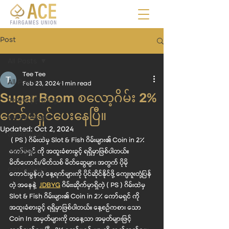
Post
All Posts
Tee Tee
All Posts
Feb 23, 2024
1 min read
Sugar Boom စလော့ဂိမ်း 2%
အထူးပရိုမိုးရှင်းများ
ကော်မရှင်ပေးနေပြီ။
စလော့ဂိမ်းများ
Updated:
Oct 2, 2024
ငါးပစ်ဂိမ်းများ
 ( PS ) ဂိမ်းထဲမှ Slot & Fish ဂိမ်းများ၏ Coin in 2% 
ကာစီနိုများ
ကော်မရှင် ကို အထူးခံစားခွင့် ရရှိမှာဖြစ်ပါတယ်။ 
မိတ်ဟောင်း/မိတ်သစ် မိတ်ဆွေများ အတွက် ပိုမို
ဆောင်းပါးများ
ကောင်းမွန်တဲ့ နေ့ရက်များကို ပိုင်ဆိုင်နိုင်ဖို့ ကျေးဇူးတုံ့ပြန်
တဲ့ အနေနဲ့ 
JDBYG
ဂိမ်းးဆိုက်မှာရှိတဲ့ ( PS ) ဂိမ်းထဲမှ 
Slot & Fish ဂိမ်းများ၏ Coin in 2% ကော်မရှင် ကို 
အထူးခံစားခွင့် ရရှိမှာဖြစ်ပါတယ်။ နေ့စဥ်ကစား သော 
Coin In အမှတ်များကို တနေ့သာ အမှတ်များဖြင့် 