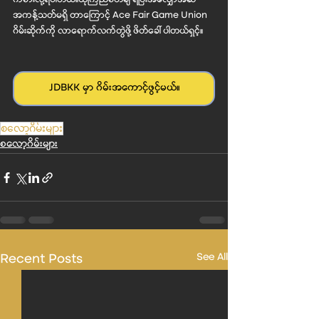
ကစားလို့ရပါတယ်။ယုံကြည်စိတ်ချ ရပြီးအလျှော်အဆ 
အကန့်သတ်မရှိ တာကြောင့်‌ Ace Fair Game Union  
ဂိမ်းဆိုက်ကို လာရောက်လက်တွဲဖို့ ဖိတ်ခေါ် ပါတယ်ရှင့်။
JDBKK မှာ ဂိမ်းအကောင့်ဖွင့်မယ်။
စလော့ဂိမ်းများ
စလော့ဂိမ်းများ
Recent Posts
See All