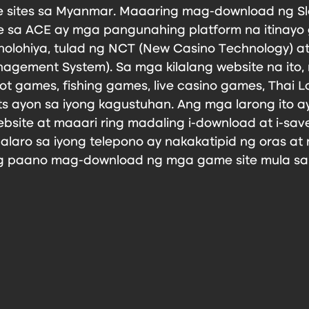
e sites sa Myanmar. Maaaring mag-download ng Sl
 sa ACE ay mga pangunahing platform na itinayo 
olohiya, tulad ng NCT (New Casino Technology) a
nagement System). Sa mga kilalang website na ito,
t games, fishing games, live casino games, Thai Lo
rts ayon sa iyong kagustuhan. Ang mga larong ito 
website at maaari ring madaling i-download at i-sav
alaro sa iyong telepono ay nakakatipid ng oras at m
ng paano mag-download ng mga game site mula sa