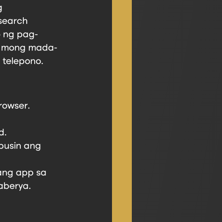
g 
search 
o ng pag-
li mong mada-
 telepono.
rowser.
d.
pusin ang 
ang app sa 
aberya.