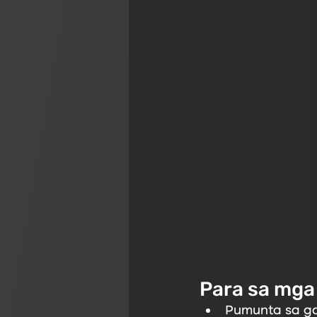
Para sa mga
Pumunta sa ga