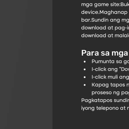
mga game site:Buk
device.Maghanap n
bar.Sundin ang mg
download at pag-i
download at malal
Para sa mga
Pumunta sa ga
I-click ang "D
I-click muli 
Kapag tapos na
proseso ng pag
Pagkatapos sundin
iyong telepono at