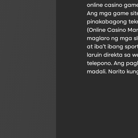
online casino gam
Ang mga game site
pinakabagong tekn
(Online Casino Ma
maglaro ng mga slo
at iba't ibang spo
laruin direkta sa 
telepono. Ang pagl
madali. Narito ku