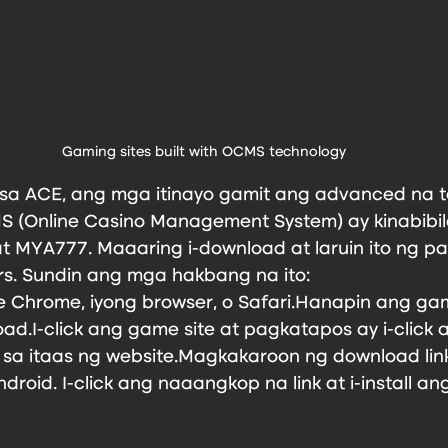
Gaming sites built with OCMS technology
sa ACE, ang mga itinayo gamit ang advanced na t
 (Online Casino Management System) ay kinabibi
t MYA777. Maaaring i-download at laruin ito ng p
rs. Sundin ang mga hakbang na ito:
 Chrome, iyong browser, o Safari.Hanapin ang gam
ad.I-click ang game site at pagkatapos ay i-click 
 sa itaas ng website.Magkakaroon ng download lin
droid. I-click ang naaangkop na link at i-install an