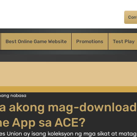
Con
Best Online Game Website
Promotions
Test Play
 nang nabasa
ba akong mag-download
me App sa ACE?
s Union ay isang koleksyon ng mga sikat at mata