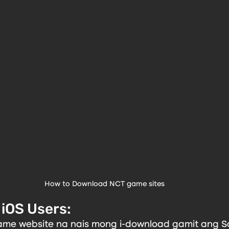
How to Download NCT game sites
 iOS Users:
me website na nais mong i-download gamit ang Sa