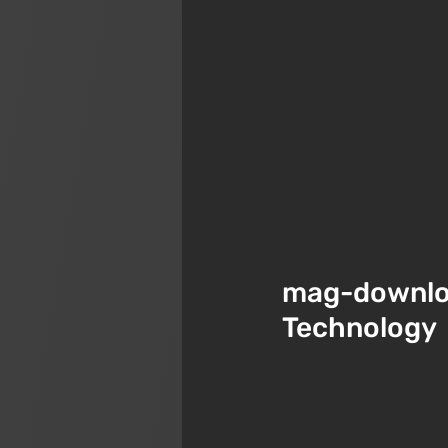
mag-downloa
Technology