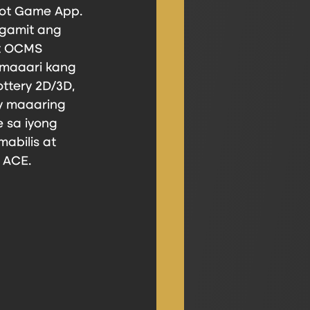
ot Game App. 
gamit ang 
t OCMS 
 maaari kang 
ttery 2D/3D, 
ay maaaring 
e sa iyong 
abilis at 
 ACE.