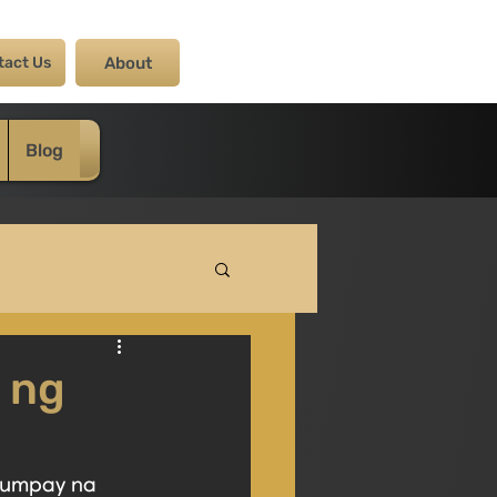
tact Us
About
Blog
 ng
gumpay na 